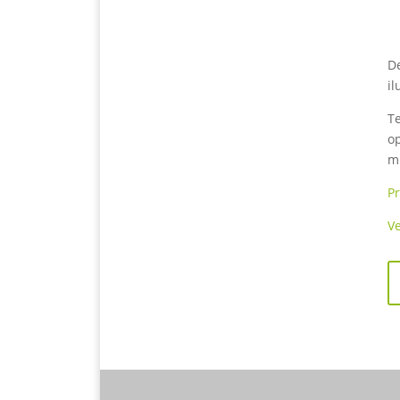
D
il
Te
op
m
P
Ve