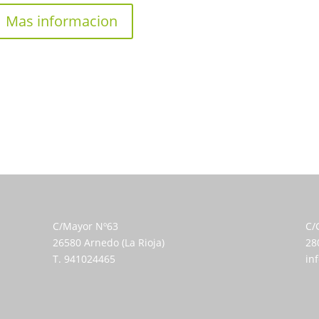
Mas informacion
C/Mayor Nº63
C/
26580 Arnedo (La Rioja)
28
T. 941024465
in