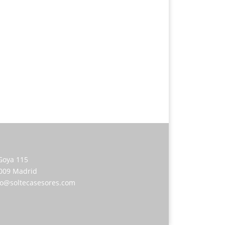
Goya 115
009 Madrid
fo@soltecasesores.com