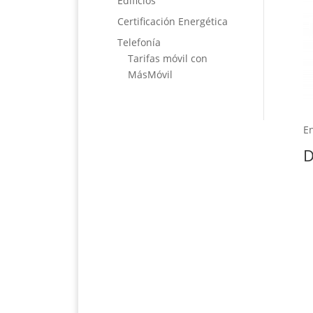
Edificios
Certificación Energética
Telefonía
Tarifas móvil con
MásMóvil
En
D